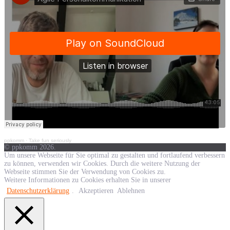
ppkomm
·
Take fun seriously
© ppkomm 2026.
Um unsere Webseite für Sie optimal zu gestalten und fortlaufend verbessern
zu können, verwenden wir Cookies. Durch die weitere Nutzung der
Webseite stimmen Sie der Verwendung von Cookies zu.
Weitere Informationen zu Cookies erhalten Sie in unserer
Datenschutzerklärung
.
Akzeptieren
Ablehnen