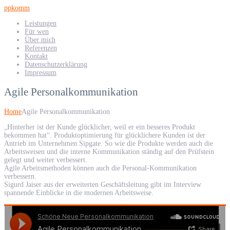
ppkomm
Leistungen
Für wen
Über mich
Referenzen
Kontakt
Datenschutzerklärung
Impressum
Agile Personalkommunikation
Home
Agile Personalkommunikation
„Hinterher ist der Kunde glücklicher, weil er ein besseres Produkt
bekommen hat“. Produktoptimierung für glücklichere Kunden ist der
Antrieb im Unternehmen Sipgate. So wie die Produkte werden auch die
Arbeitsweisen und die interne Kommunikation ständig auf den Prüfstein
gelegt und weiter verbessert.
Agile Arbeitsmethoden können auch die Personal-Kommunikation
verbessern.
Sigurd Jaiser aus der erweiterten Geschäftsleitung gibt im Interview
spannende Einblicke in die modernen Arbeitsweise.